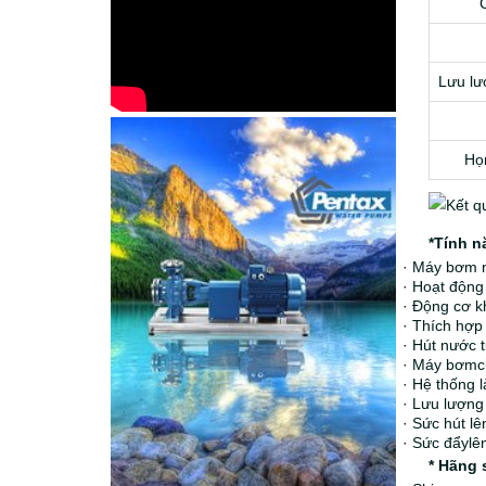
Lưu lư
Họn
*Tính n
·
Máy bơm n
·
Hoạt động 
·
Động cơ kh
·
Thích hợp 
·
Hút nước t
·
Máy bơmch
·
Hệ thống l
·
Lưu lượng
·
Sức hút lê
·
Sức đẩylê
* Hãng 