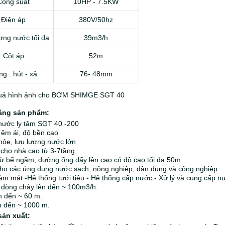
Công suất
10HP - 7.5KW
Điện áp
380V/50hz
ợng nước tối đa
39m3/h
Cột áp
52m
g : hút - xả
76- 48mm
ăng sản phẩm:
ước ly tâm SGT 40 -200
êm ái, độ bền cao
ỏe, lưu lượng nước lớn
cho nhà cao từ 3-7tầng
ừ bể ngầm, đường ống đẩy lên cao có độ cao tối đa 50m
o các ứng dụng nước sạch, nông nghiệp, dân dụng và công nghiệp.
àm mát -Hệ thống tưới tiêu - Hệ thống cấp nước - Xử lý và cung cấp n
 dòng chảy lên đến ~ 100m3/h.
n đến ~ 60 m.
n đến ~ 1000 m.
sản xuất: