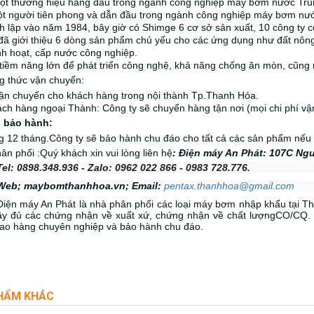
một thương hiệu hàng đầu trong ngành công nghiệp máy bơm nước Tru
t người tiên phong và dẫn đầu trong ngành công nghiệp máy bơm nư
 lập vào năm 1984, bây giờ có Shimge 6 cơ sở sản xuất, 10 công ty c
đã giới thiệu 6 dòng sản phẩm chủ yếu cho các ứng dụng như đất nông n
nh hoạt, cấp nước công nghiệp.
tiềm năng lớn để phát triển công nghệ, khả năng chống ăn mòn, cũng
g thức vận chuyển:
ận chuyển cho khách hàng trong nội thành Tp.Thanh Hóa.
ách hàng ngoại Thành: Công ty sẽ chuyển hàng tận nơi (mọi chi phí v
 bảo hành:
 12 tháng.Công ty sẽ bảo hành chu đáo cho tất cả các sản phẩm nếu 
ân phối :
Quý khách xin vui lòng liên hệ
: Điện máy An Phát: 107C Ngu
Tel: 0898.348.936 - Zalo: 0962 022 866 - 0983 728.776.
Web; maybomthanhhoa.vn; Email:
pentax.thanhhoa@gmail.com
Điện máy An Phát là nhà phân phối các loại máy bơm nhập khẩu tại T
ầy đủ các chứng nhận về xuất xứ, chứng nhận về chất lượngCO/CQ
giao hàng chuyên nghiệp và bảo hành chu đáo.
HẨM KHÁC