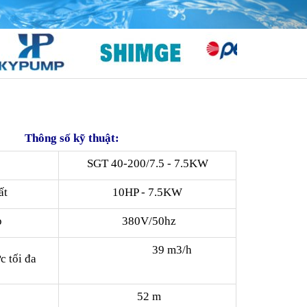
Thông số kỹ thuật:
SGT 40-200/7.5 - 7.5KW
ất
10HP - 7.5KW
p
380V/50hz
39 m3/h
c tối đa
p
52 m