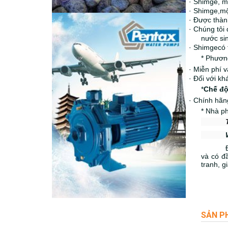
·
Shimge
, 
·
Shimge,
mộ
·
Được thành
·
Chúng tôi 
nước si
·
Shimge
có 
* Phươn
·
Miễn phí v
·
Đối với kh
*
Chế độ
·
Chính hãng
* Nhà ph
và có đ
tranh, 
SẢN P