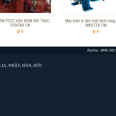
ƠM PCCC ĐẦU BƠM RỜI TRỤC
Máy bơm ly tâm mặt bích công
PENTAX CA
MASTER CM
0 ₫
0 ₫
Hotline: 0898.348
IA, NHẬT, HÀN, ĐỨC