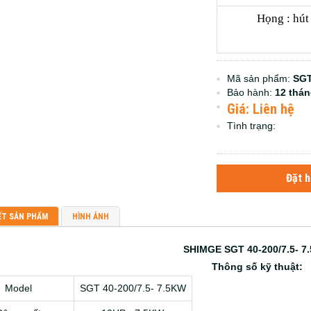
Họng : hú
Mã sản phẩm:
SGT
Bảo hành:
12 thá
Giá: Liên hệ
Tình trạng:
Đặt 
ẾT SẢN PHẨM
HÌNH ẢNH
SHIMGE
SGT 40-200/7.5- 7
Thông số kỹ thuật:
Model
SGT 40-200/7.5- 7.5KW