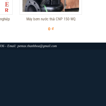
 nghiệp
Máy bơm nước thải CNP 150-WQ
0 ₫
.936 - Email: pentax.thanhhoa@gmail.com