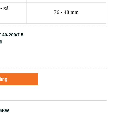
t - xả
76 - 48 mm
 40-200/7.5
ng
hàng
.5KW