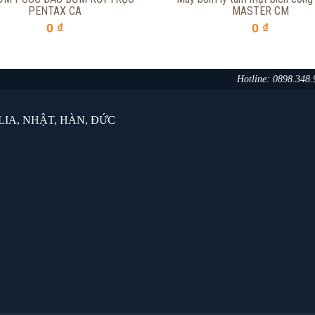
PENTAX CA
MASTER CM
0 ₫
0 ₫
Hotline: 0898.348
IA, NHẬT, HÀN, ĐỨC