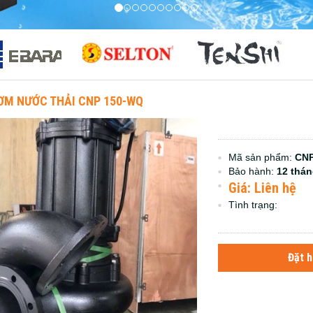
ƠM NƯỚC THẢI CNP 150-WQ
Mã sản phẩm:
CNP
Bảo hành:
12 thá
Giá: Liên hệ
Tình trạng:
Đặt 