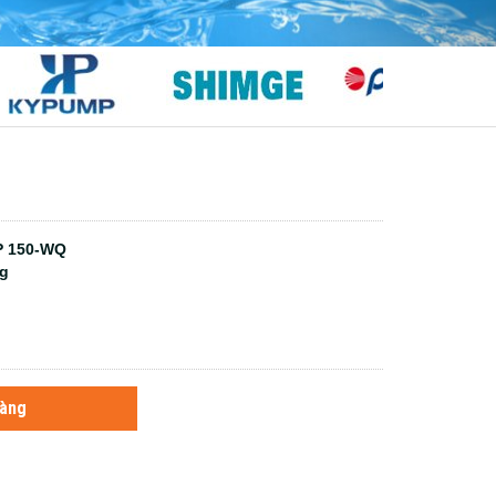
 150-WQ
ng
hàng