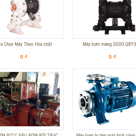
a Chọn Máy Theo Hóa chất
Máy bơm màng GODO QBY3
0 ₫
0 ₫
ƠM PCCC ĐẦU BƠM RỜI TRỤC
Máy bơm ly tâm mặt bích công