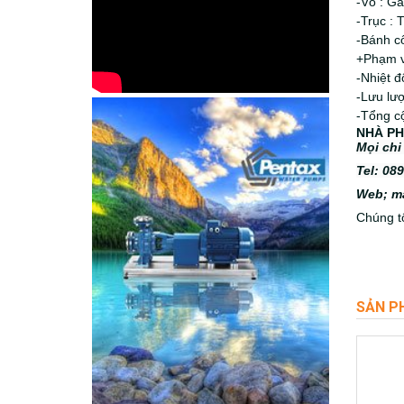
-Vỏ : G
-Trục : 
-Bánh c
+Phạm vi
-Nhiệt đ
-Lưu lư
-Tổng c
NHÀ PH
Mọi chi
Tel: 08
Web; m
Chúng tô
SẢN P