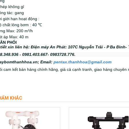
ang
Thép không gỉ
ông tác: gang
 giới hạn hoạt động :
ộ chất lỏng bơm : 40
℃
ợng Max: 200 m³/h
ột áp Max: 40 m
ÂN PHỐI
 tiết xin liên hệ: Điện máy An Phát: 107C Nguyễn Trãi - P Ba Đình
98.348.936 - 0981.403.667- 0983728.776.
aybomthanhhoa.vn; Email:
pentax.thanhhoa@gmail.com
i cam kết bán hàng chính hãng, giá cả cạnh tranh, giao hàng chuyên 
HẨM KHÁC