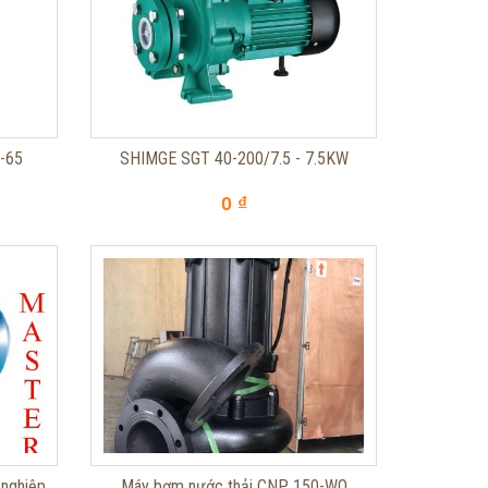
-65
SHIMGE SGT 40-200/7.5 - 7.5KW
0 ₫
 nghiệp
Máy bơm nước thải CNP 150-WQ