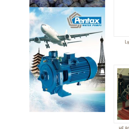
Lự
HỆ B