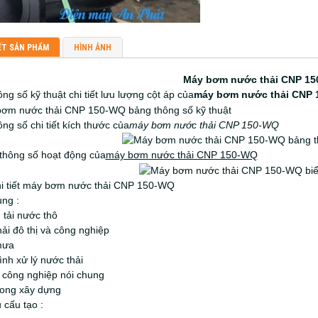
ẾT SẢN PHẨM
HÌNH ẢNH
Máy bơm nước thải CNP 1
ng số kỹ thuật chi tiết lưu lượng cột áp của
máy bơm nước thải CNP
ng số chi tiết kích thước của
máy bơm nước thải CNP 150-WQ
 thông số hoạt động của
máy bơm nước thải CNP 150-WQ
hi tiết máy bơm nước thải CNP 150-WQ
ng :
 tải nước thô
ải đô thị và công nghiệp
mưa
ình xử lý nước thải
 công nghiệp nói chung
rong xây dựng
u cấu tạo :