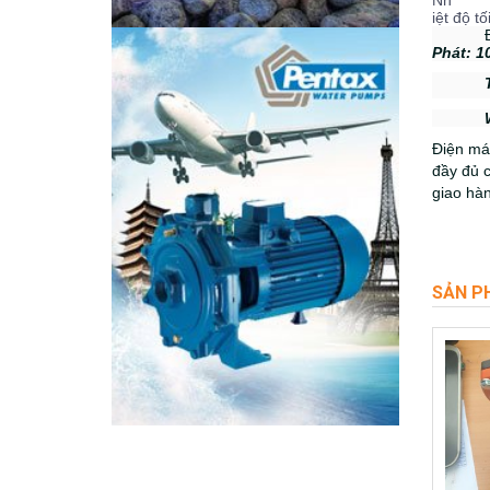
Nh
iệt độ t
Phát: 1
Điện má
đầy đủ 
giao hà
SẢN P