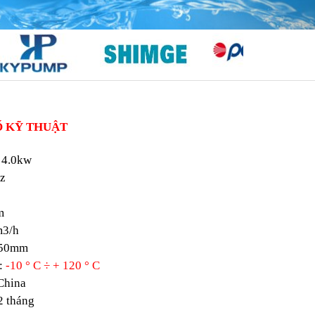
Ố KỸ THUẬT
- 4.0kw
hz
m
m3/h
- 50mm
 :
-10 ° C ÷ + 120 ° C
China
2 tháng