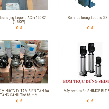
lưu lượng Lepono ACm 150B2
Bơm lưu lượng Lepono XS
(1.5KW)
0 ₫
0 ₫
ƠM NƯỚC LY TÂM BIẾN TẦN ĐA
Máy bơm nước SHIMGE BLT 8
TẦNG CÁNH Thế hệ mới.
0 ₫
0 ₫