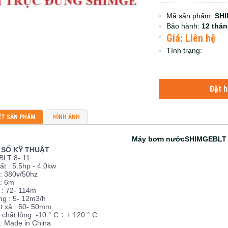
Mã sản phẩm:
SHI
Bảo hành:
12 thá
Giá: Liên hệ
Tình trạng:
Đặt 
ẾT SẢN PHẨM
HÌNH ẢNH
Máy bơm nướcSHIMGE
BLT 
SỐ KỸ THUẬT
BLT 8- 11
t : 5.5hp - 4.0kw
: 380v/50hz
 : 6m
 : 72- 114m
ng : 5- 12m3/h
t xả : 50- 50mm
 chất lỏng :
-10 ° C ÷ + 120 ° C
: Made in China