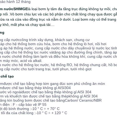
bảo hành 12 tháng
m nướcSHIMGE
là loại bơm ly tâm đa tầng trục đứng không tự mồi, c
p nối .Vỏ bơm chịu lực và các bộ phận cho chất lỏng chạy qua được g
Cửa ra và cửa vào đồng trục và nằm ở dưới. Loại bơm này có thể tran
y khô, mất pha và chạy quá tải....
ng
g cấp nướccông trình xây dựng, khách sạn, chung cư
p cho hệ thống bơm cứu hỏa, bơm cho hệ thống lò hơi, nồi hơi
 áp hệ thống nước, cung cấp nước cho dây chuyềnxử lý nước lọc tinh 
 cấp cho hệ thống lọc nước vàtăng áp cho đường ống chính, tăng áp
 nước chohệ thống làm lạnh và điều hòa không khí, cung cấp nước cho
 máy móc, acid và alkali.
 nước cho hệ thống lọc nước, hệ thống RO, hệ thống chưng cất, hồ bơ
 cấp nước cho tưới trang trại, tưới phun, tưới nhỏ giọt
u chế tạo
mđược chế tạo bằng hợp kim gang đúc sơn phủ chống ăn mòn
mđược chế tạo bằng thép không gỉ AISI304
ước vỏ ngoàiđược chế tạo bằng thép không gỉ AISI 304
 và khuếch tán được chế tạo bằng thépkhông gỉ AISI 304
ăng kín buống bơm được chế tạo bằngCarbon/ Ceramic/NBR
điện : F - cấp bảo vệ IP 55
ệt độ bình thường :
-10 ° C ÷ + 70° C
 tối đa của chất lỏng :
-10 ° C ÷ + 120 ° C