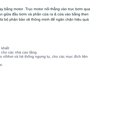
hạy bằng motor .Trục motor nối thẳng vào trục bơm qua
ắn giữa đầu bơm và phần cửa ra & cửa vào bằng then
g bị bộ phận bảo vệ thông minh để ngăn chặn hiệu quả
khiết
 cho các nhà cao tầng.
 nồihơi và hệ thống ngưng tụ, cho các mục đích liên
i.