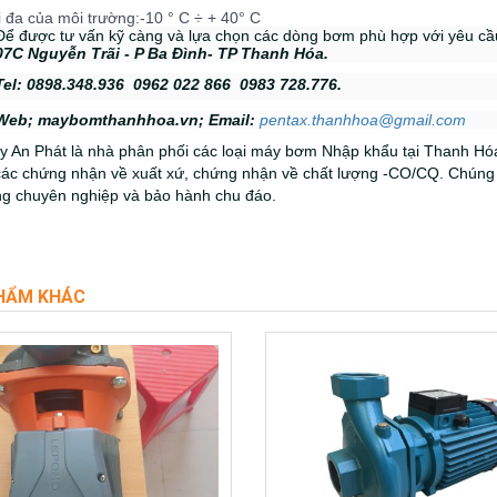
ối đa của môi trường:
-10 ° C ÷ + 40° C
Để được tư vấn kỹ càng và lựa chọn các dòng bơm phù hợp với yêu cầu 
07C Nguyễn Trãi - P Ba Đình- TP Thanh Hóa.
Tel: 0898.348.936  0962 022 866  0983 728.776.
Web; maybomthanhhoa.vn; Email:
pentax.thanhhoa@gmail.com
y An Phát là nhà phân phối các loại máy bơm Nhập khẩu tại Thanh Hóa
các chứng nhận về xuất xứ, chứng nhận về chất lượng -CO/CQ.
Chúng 
ng chuyên nghiệp và bảo hành chu đáo.
HẨM KHÁC