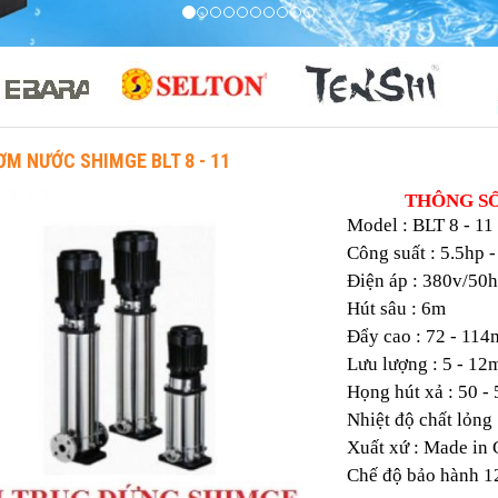
M NƯỚC SHIMGE BLT 8 - 11
THÔNG S
​
Model : BLT 8 - 11
Công suất : 5.5hp 
Điện áp : 380v/50
Hút sâu : 6m
Đẩy cao : 72 - 114
Lưu lượng : 5 - 12
Họng hút xả : 50 
Nhiệt độ chất lỏng
Xuất xứ : Made in 
Chế độ bảo hành 1