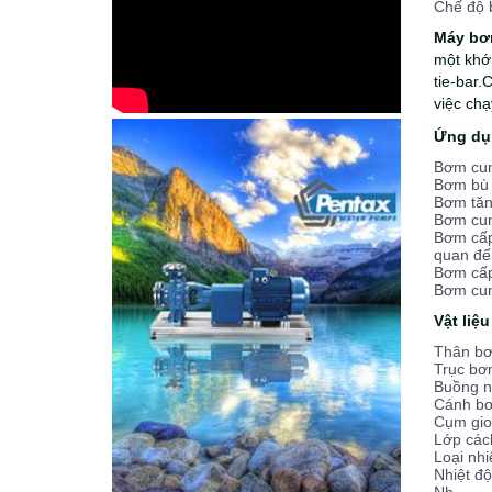
Chế độ 
Máy bơ
một khớ
tie-bar.
việc chạ
Ứng dụ
Bơm cun
Bơm bù á
Bơm tăng
Bơm cung
Bơm cấp
quan đến
Bơm cấp
Bơm cung
​Vật liệ
Thân bơ
Trục bơ
Buồng n
Cánh bơm
Cụm gio
Lớp cách 
Loại nhi
Nhiệt độ