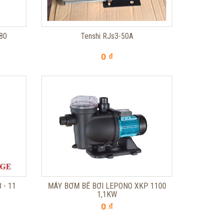
 80
Tenshi RJs3-50A
0 ₫
 - 11
MÁY BƠM BỂ BƠI LEPONO XKP 1100
1,1KW
0 ₫