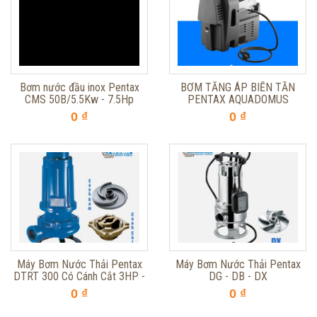
Bơm nước đầu inox Pentax
BƠM TĂNG ÁP BIẾN TẦN
CMS 50B/5.5Kw - 7.5Hp
PENTAX AQUADOMUS
0 ₫
0 ₫
Máy Bơm Nước Thải Pentax
Máy Bơm Nước Thải Pentax
DTRT 300 Có Cánh Cắt 3HP -
DG - DB - DX
2,2KW
0 ₫
0 ₫