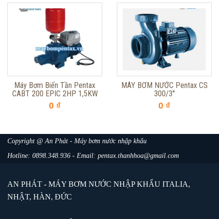
Máy Bơm Biến Tần Pentax
MÁY BƠM NƯỚC Pentax CS
CABT 200 EPIC 2HP 1,5KW
300/3"
0 ₫
0 ₫
Copyright @ An Phát - Máy bơm nước nhập khẩu
Hotline: 0898.348.936 - Email: pentax.thanhhoa@gmail.com
AN PHÁT - MÁY BƠM NƯỚC NHẬP KHẨU ITALIA,
NHẬT, HÀN, ĐỨC