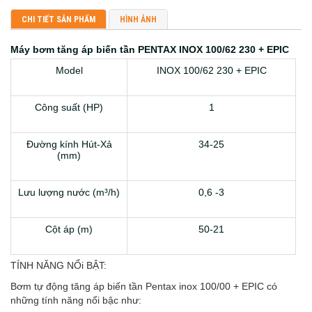
CHI TIẾT SẢN PHẨM
HÌNH ẢNH
Máy bơm tăng áp biến tần PENTAX INOX 100/62 230 + EPIC
Model
INOX 100/62 230 + EPIC
Công suất (HP)
1
Đường kính Hút-Xả
34-25
(mm)
Lưu lượng nước (m³/h)
0,6 -3
Cột áp (m)
50-21
TÍNH NĂNG NỔi BẬT:
Bơm tự động tăng áp biến tần Pentax inox 100/00 + EPIC có
những tính năng nổi bậc như: